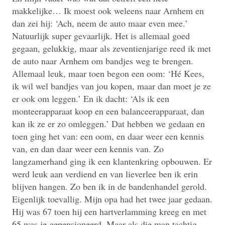
makkelijke… Ik moest ook weleens naar Arnhem en
dan zei hij: ‘Ach, neem de auto maar even mee.’
Natuurlijk super gevaarlijk. Het is allemaal goed
gegaan, gelukkig, maar als zeventienjarige reed ik met
de auto naar Arnhem om bandjes weg te brengen.
Allemaal leuk, maar toen begon een oom: ‘Hé Kees,
ik wil wel bandjes van jou kopen, maar dan moet je ze
er ook om leggen.’ En ik dacht: ‘Als ik een
monteerapparaat koop en een balanceerapparaat, dan
kan ik ze er zo omleggen.’ Dat hebben we gedaan en
toen ging het van: een oom, en daar weer een kennis
van, en dan daar weer een kennis van. Zo
langzamerhand ging ik een klantenkring opbouwen. Er
werd leuk aan verdiend en van lieverlee ben ik erin
blijven hangen. Zo ben ik in de bandenhandel gerold.
Eigenlijk toevallig. Mijn opa had het twee jaar gedaan.
Hij was 67 toen hij een hartverlamming kreeg en met
65 was je gepensioneerd. Maar als die man tachtig