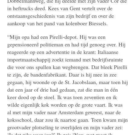
Dobbelmannweg, die hij deelde met zijn vader Cor die
in heftrucks deed. Kees van Gent vertelt over de
ontstaansgeschiedenis van zijn bedrijf en over de
aankoop van het pand van kolenboer Biessels.
“Mijn opa had een Pirelli-depot. Hij was een
gepensioneerd politieman en had tijd genoeg over. Hij
reageerde op een advertentie in de krant: Italiaanse
importmaatschappij zoekt iemand met bedrijfsruimte
die voor ons spullen kan wegbrengen. Dat bleek Pirelli
te zijn, de bandenfabrikant. Daar is hij mee in zee
gegaan, hij woonde op de St. Jacobslaan, maar toen hij
dat een jaar of drie had gedaan, zat die man in één
keer dood op de stoel. Ik was toen zeventien en ik
wilde eigenlijk kok worden op de grote vaart. Ik was
al met mijn vader naar Amsterdam geweest, naar de
koksschool, daar zou ik naartoe gaan. Toen kwam mijn
grootvader plotseling te overlijden en mijn vader zei:
‘Is dat niks voor jou?’ Ik zei: ‘Nou, wat moet ik