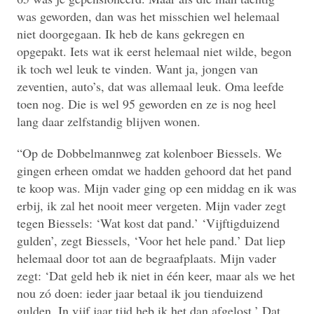
was geworden, dan was het misschien wel helemaal
niet doorgegaan. Ik heb de kans gekregen en
opgepakt. Iets wat ik eerst helemaal niet wilde, begon
ik toch wel leuk te vinden. Want ja, jongen van
zeventien, auto’s, dat was allemaal leuk. Oma leefde
toen nog. Die is wel 95 geworden en ze is nog heel
lang daar zelfstandig blijven wonen.
“Op de Dobbelmannweg zat kolenboer Biessels. We
gingen erheen omdat we hadden gehoord dat het pand
te koop was. Mijn vader ging op een middag en ik was
erbij, ik zal het nooit meer vergeten. Mijn vader zegt
tegen Biessels: ‘Wat kost dat pand.’ ‘Vijftigduizend
gulden’, zegt Biessels, ‘Voor het hele pand.’ Dat liep
helemaal door tot aan de begraafplaats. Mijn vader
zegt: ‘Dat geld heb ik niet in één keer, maar als we het
nou zó doen: ieder jaar betaal ik jou tienduizend
gulden. In vijf jaar tijd heb ik het dan afgelost.’ Dat