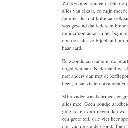
Wij kwamen van een klein dorp e
alles van elkaar, en mijn moede
familie, dus dat klitte aan elka
was gewend dat iedereen binnen
minder contacten in het begin e
nou ook niet zo bijdehand om me
haar aard.
Er woonde een tante in de buur
nogal wat aan. Naderhand was he
niet anders dan met de koffiepot
heen, maar visite ontvangen vo
Mijn vader was keurmeester groe
alles mee. Geen pondje aardbeie
ging koken voor negen dan was d
een grote teil, drie vier keer 
nog van de koude grond. Toen h