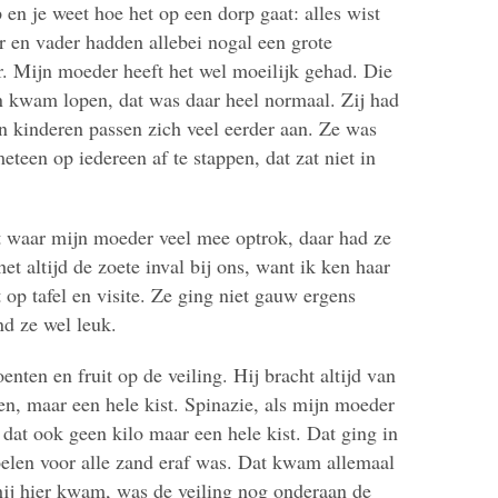
n je weet hoe het op een dorp gaat: alles wist
r en vader hadden allebei nogal een grote
ar. Mijn moeder heeft het wel moeilijk gehad. Die
 kwam lopen, dat was daar heel normaal. Zij had
n kinderen passen zich veel eerder aan. Ze was
teen op iedereen af te stappen, dat zat niet in
t waar mijn moeder veel mee optrok, daar had ze
t altijd de zoete inval bij ons, want ik ken haar
 op tafel en visite. Ze ging niet gauw ergens
nd ze wel leuk.
nten en fruit op de veiling. Hij bracht altijd van
n, maar een hele kist. Spinazie, als mijn moeder
at ook geen kilo maar een hele kist. Dat ging in
spoelen voor alle zand eraf was. Dat kwam allemaal
ij hier kwam, was de veiling nog onderaan de