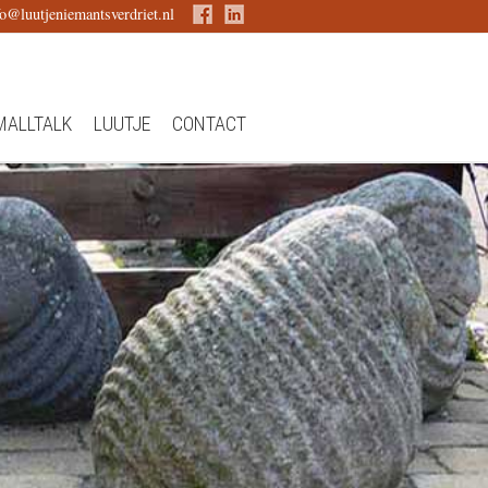
fo@luutjeniemantsverdriet.nl
MALLTALK
LUUTJE
CONTACT