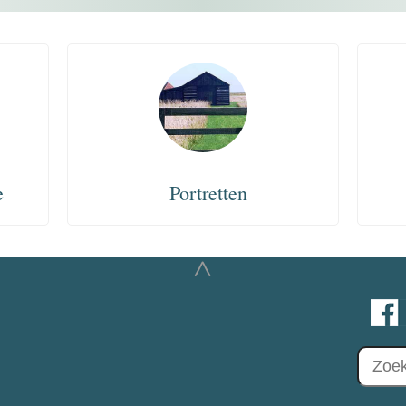
e
Portretten
^