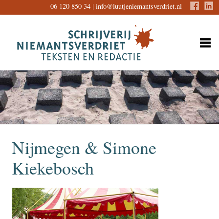
06 120 850 34 |
info@luutjeniemantsverdriet.nl
Nijmegen & Simone
Kiekebosch